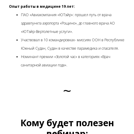
Опыт работы в медицине 19 лет:
ПАО «Авиакомпания «ЮТэйр»: прошел путь от врача
здравпункта аэропорта «Рощино», до главного врача АО
«ЮТэйр-Вертолетные услуги».
Участвовал в 10 командировках- миссиях ООН в Республике
Южный Судан, Судан в качестве парамедика и спасателя.
Номинант премии «Золотой час» в категориях «Врач
санитарной авиации года».
~
Кому будет полезен
вебинар: