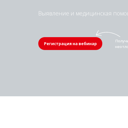
Получи памятк
Регистрация на вебинар
неотложных к