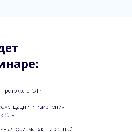
дет
инаре:
 протоколы СЛР
комендации и изменения
ах СЛР
ия алгоритма расширенной