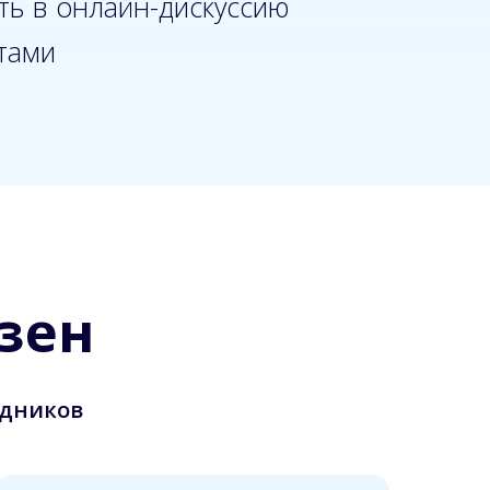
ть в онлайн-дискуссию
ртами
зен
удников