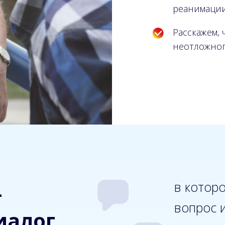
реанимации
Расскажем, 
неотложног
в котор
—
вопрос 
иалог