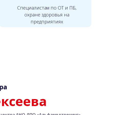
Специалистам по ОТ и ПБ,
охране здоровья на
предприятиях
ра
ексеева
 центра АНО ДПО «Альфамедтренинг»