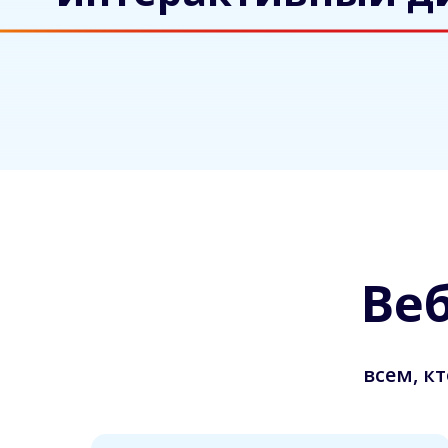
Ве
всем, к