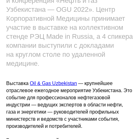
и конференция «Нефть и газ
Узбекистана — OGU 2022». Центр
Корпоративной Медицины принимает
участие в выставке на коллективном
стенде РЭЦ Made in Russia, а 4 спикера
компании выступили с докладами
на круглом столе по удаленной
медицине.
Выставка
Oil & Gas Uzbekistan
— крупнейшее
отраслевое ежегодное мероприятие Узбекистана. Это
событие для профессионалов нефтегазовой
индустрии — ведущих экспертов в области нефти,
газа и энергетики — руководителей профильных
министерств и ведомств с участниками события,
производителей и потребителей.