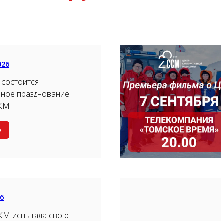
026
 состоится
нное празднование
ЦКМ
е
26
КМ испытала свою