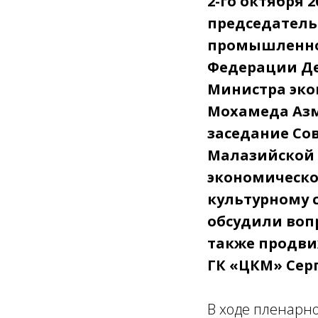
2-го октября 
председатель
промышленнос
Федерации Де
Министра эк
Мохамеда Азм
заседание Со
Малазийской 
экономическо
культурному 
обсудили воп
также продви
ГК «ЦКМ» Серг
В ходе пленарно