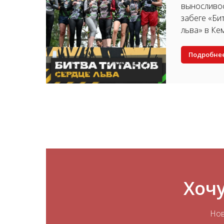
выносливос
забеге «Би
льва» в Ке
Подробне
Хочу
Нов