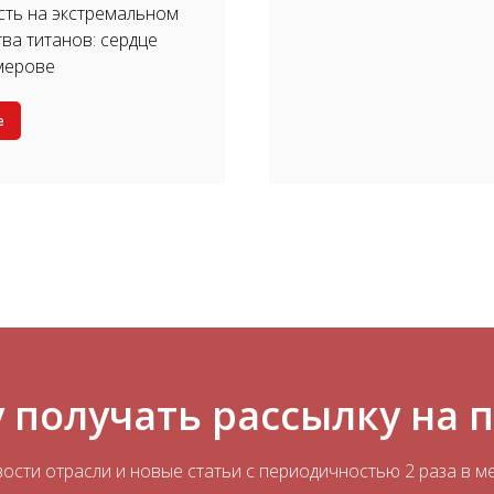
ть на экстремальном
тва титанов: сердце
мерове
е
 получать рассылку на 
ости отрасли и новые статьи с периодичностью 2 раза в м