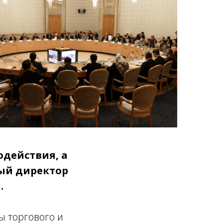
одействия, а
ый директор
.
ы торгового и