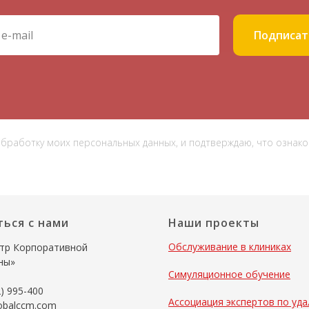
Подписат
 обработку моих персональных данных, и подтверждаю, что ознак
ться с нами
Наши проекты
Обслуживание в клиниках
тр Корпоративной
ны»
Симуляционное обучение
) 995-400
Ассоциация экспертов по уд
obalccm.com