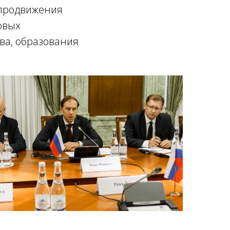
 продвижения
овых
тва, образования