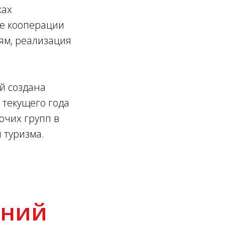
ках
е кооперации
ям, реализация
й создана
 текущего года
очих групп в
 туризма.
аний