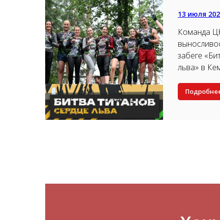
13 июля 20
Команда Ц
выносливос
забеге «Би
льва» в Ке
Подробне