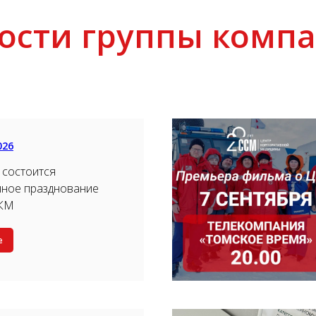
ости группы комп
026
 состоится
нное празднование
ЦКМ
е