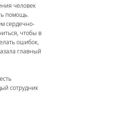
ения человек
ть помощь.
ем сердечно-
иться, чтобы в
делать ошибок,
казала главный
есть
дый сотрудник