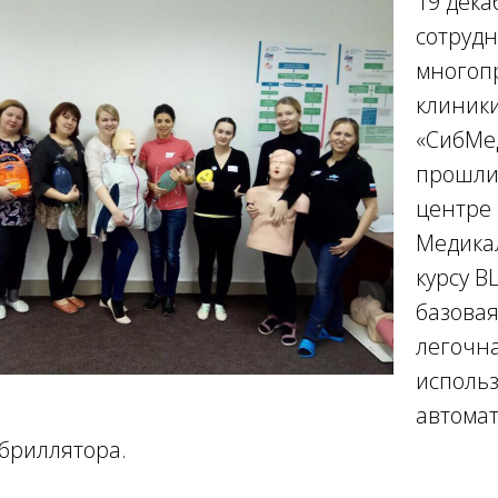
19 дека
сотрудн
многоп
клиник
«СибМе
прошли
центре 
Медика
курсу BL
базовая
легочн
исполь
автома
бриллятора.