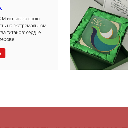
26
КМ испытала свою
ть на экстремальном
тва титанов: сердце
мерове
е