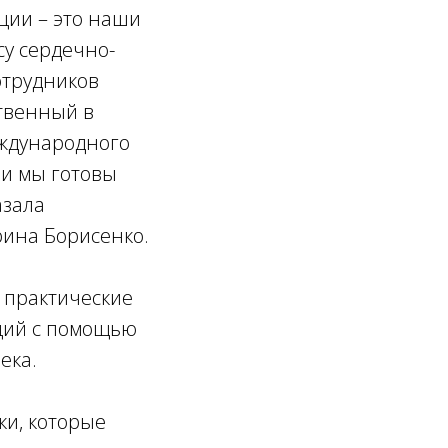
ции – это наши
су сердечно-
отрудников
ственный в
еждународного
 и мы готовы
азала
рина Борисенко.
 практические
аций с помощью
ека.
ки, которые