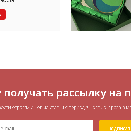
мерове
е
 получать рассылку на 
ости отрасли и новые статьи с периодичностью 2 раза в м
Подписат