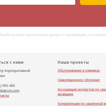
 обработку моих персональных данных, и подтверждаю, что ознак
ться с нами
Наши проекты
Обслуживание в клиниках
тр Корпоративной
ны»
Симуляционное обучение
) 995-400
Ассоциация экспертов по уд
obalccm.com
медицине
такты
Конференция по удаленной 