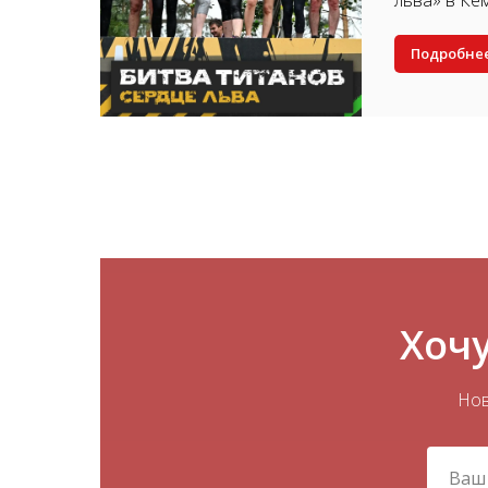
льва» в Ке
Подробне
Хочу
Нов