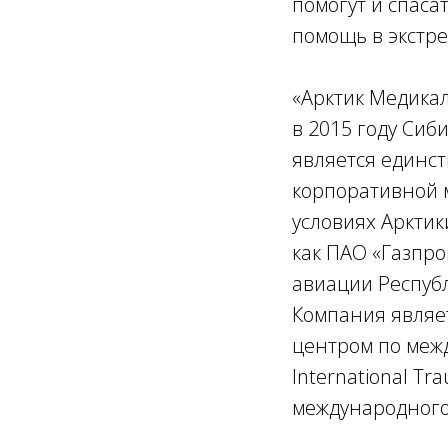
помогут и спаса
помощь в экстре
«Арктик Медика
в 2015 году Сиб
является единс
корпоративной 
условиях Арктик
как ПАО «Газпро
авиации Республ
Компания являе
центром по межд
International T
международного 