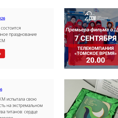
026
 состоится
нное празднование
ЦКМ
е
26
КМ испытала свою
ть на экстремальном
тва титанов: сердце