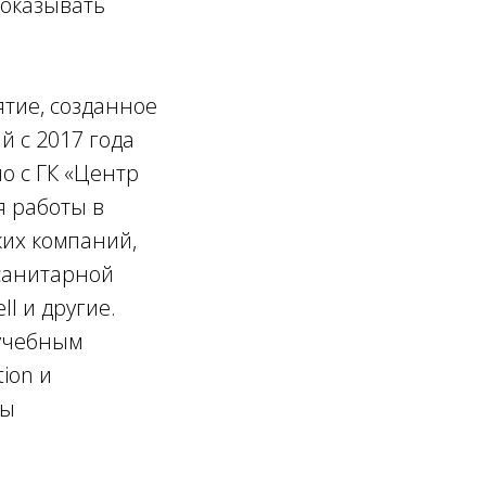
 оказывать
тие, созданное
й с 2017 года
о с ГК «Центр
я работы в
ких компаний,
 санитарной
l и другие.
 учебным
ion и
ты