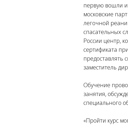
первую вошли и
московские парт
легочной реаним
спасательных с
России центр, к
сертификата при
предоставлять св
заместитель ди
Обучение прово
занятия, обсужд
специального о
«Пройти курс мо