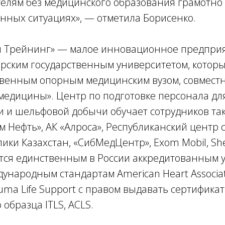
телям без медицинского образования грамотно
нных ситуациях», — отметила Борисенко.
л Трейнинг» — малое инновационное предприя
ирским государственным университетом, которы
твенным опорным медицинским вузом, совместн
медицины». Центр по подготовке персонала дл
и и шельфовой добычи обучает сотрудников та
м Нефть», АК «Алроса», Республиканский центр
ики Казахстан, «СибМедЦентр», Exom Mobil, Shel
тся единственным в России аккредитованным
ународным стандартам American Heart Associat
rauma Life Support c правом выдавать сертифика
образца ITLS, ACLS.