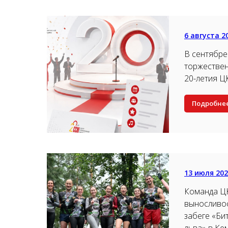
6 августа 2
В сентябре
торжестве
20-летия 
Подробне
13 июля 20
Команда Ц
выносливос
забеге «Би