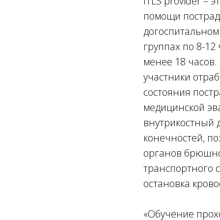
ITLS provider – 
помощи пострад
догоспитальном 
группах по 8-12
менее 18 часов.
участники отра
состояния постр
медицинской эва
внутрикостный д
конечностей, по
органов брюшно
транспортного с
остановка крово
«Обучение прохо