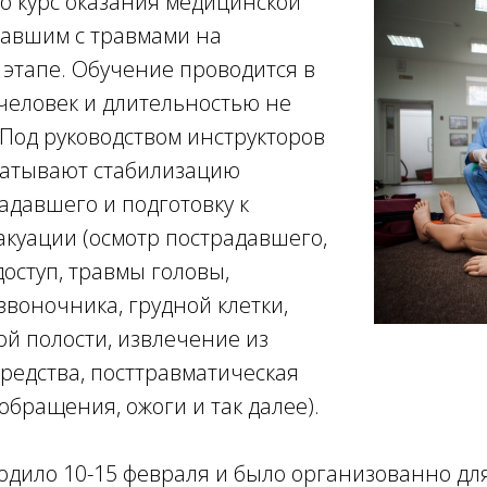
это курс оказания медицинской
авшим с травмами на
этапе. Обучение проводится в
 человек и длительностью не
 Под руководством инструкторов
батывают стабилизацию
адавшего и подготовку к
куации (осмотр пострадавшего,
оступ, травмы головы,
звоночника, грудной клетки,
й полости, извлечение из
редства, посттравматическая
обращения, ожоги и так далее).
дило 10-15 февраля и было организованно для 