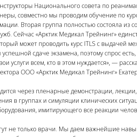
нструкторы Национального совета по реанима
неры, совместно мы проводим обучение по кур
ации. Вторая группа полностью состояла из с
лужб. Сейчас «Арктик Медикал Трейнинг» един
оторый может проводить курс ITLS с выдачей м
 успешной сдаче экзамена, поэтому спрос есть,
ои услуги всем, кто в этом нуждается», — расск
ректора ООО «Арктик Медикал Трейнинг» Екате
дится через пленарные демонстрации, лекции,
ения в группах и симуляции клинических ситу
борудования, имитирующего все реакции челов
гут не только врачи. Мы даем важнейшие навы