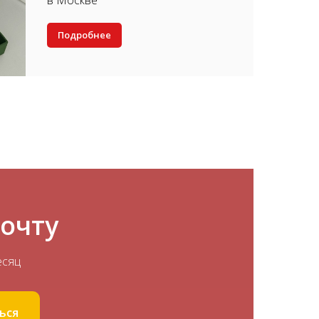
в Москве
Подробнее
почту
есяц
ься