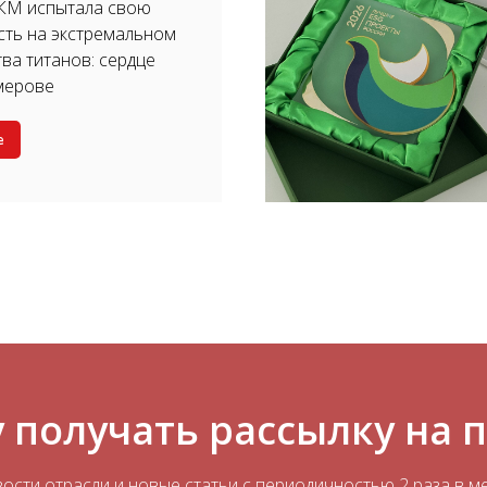
КМ испытала свою
ть на экстремальном
тва титанов: сердце
мерове
е
 получать рассылку на 
ости отрасли и новые статьи с периодичностью 2 раза в м