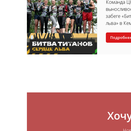
Команда Ц
выносливос
забеге «Би
льва» в Ке
Подробне
Хочу
Нов