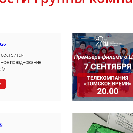
026
 состоится
нное празднование
ЦКМ
е
26