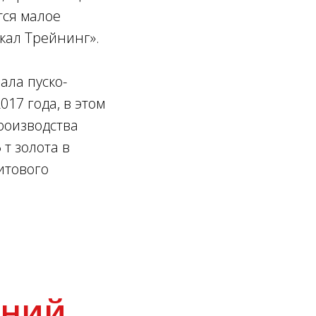
тся малое
кал Трейнинг».
ала пуско-
17 года, в этом
роизводства
 т золота в
титового
аний