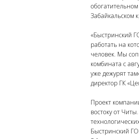
обогатительном 
Забайкальском к
«Быстринский ГО
работать на кот
человек. Мы со
комбината с авг
уже дежурят там
директор ГК «Ц
Проект компании
востоку от Читы
технологических
Быстринский ГОК