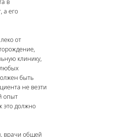
та в
 а его
леко от
сторождение,
ьную клинику,
и любых
должен быть
циента не везти
й опыт
к это должно
и, врачи общей