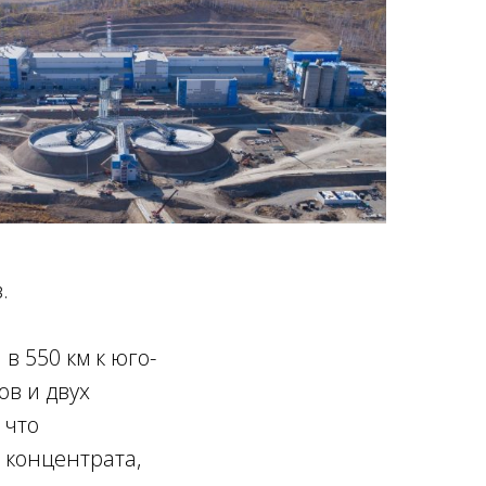
.
в 550 км к юго-
ов и двух
 что
 концентрата,