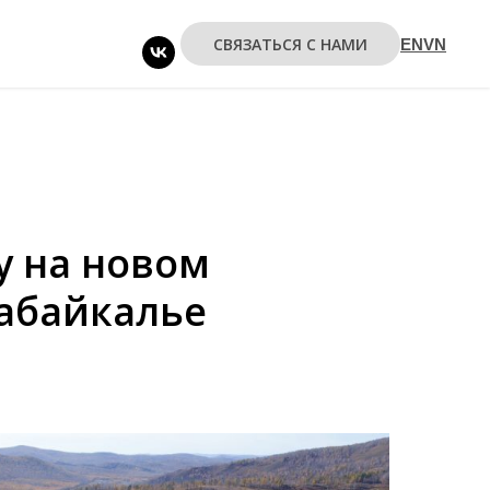
СВЯЗАТЬСЯ С НАМИ
EN
VN
у на новом
Забайкалье