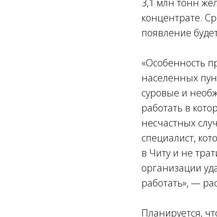
3,1 млн тонн же
концентрате. Ср
появление будет
«Особенность пр
населенных пунк
суровые и необ
работать в кото
несчастных случ
специалист, кот
в Читу и не тра
организации уда
работать», — ра
Планируется, чт