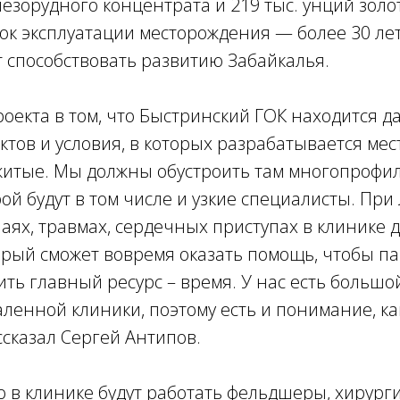
лезорудного концентрата и 219 тыс. унций золо
ок эксплуатации месторождения — более 30 лет,
 способствовать развитию Забайкалья.
оекта в том, что Быстринский ГОК находится да
тов и условия, в которых разрабатывается ме
житые. Мы должны обустроить там многопрофил
рой будут в том числе и узкие специалисты. Пр
аях, травмах, сердечных приступах в клинике 
орый сможет вовремя оказать помощь, чтобы па
тить главный ресурс – время. У нас есть большо
ленной клиники, поэтому есть и понимание, ка
ссказал Сергей Антипов.
о в клинике будут работать фельдшеры, хирург