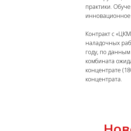
практики. Обуч
инновационное 
Контракт с «ЦКМ
наладочных рабо
году, по данным
комбината ожидае
концентрате (18
концентрата.
Нов